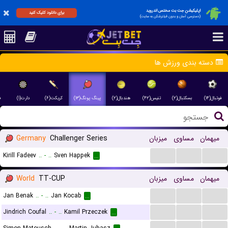
اپلیکیشن جت بت مختص اندروید
برای دانلود کلیک کنید
(دسترسی آسان و بدون فیلترشکن به سایت)
دسته بندی ورزش ها
فوتبال(۱۴)
بسکتبال(۲)
تنیس(۴۲)
هندبال(۲)
پینگ پونگ(۱۳)
کریکت(۶)
دارت(۱)
)
Germany
Challenger Series
میزبان
مساوی
میهمان
...
...
...
Kirill Fadeev
..
-
..
Sven Happek
...
World
TT-CUP
میزبان
مساوی
میهمان
...
...
...
Jan Benak
..
-
..
Jan Kocab
...
...
...
...
Jindrich Coufal
..
-
..
Kamil Przeczek
...
...
...
...