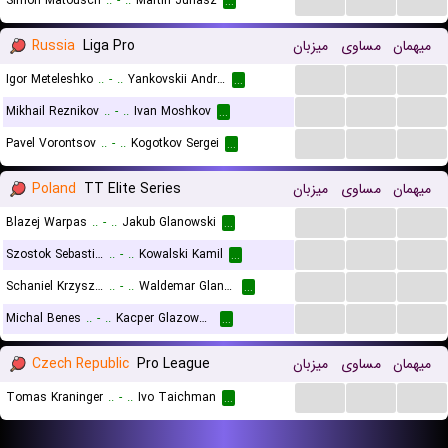
Simon Matousch
..
-
..
Martin Juhasz
...
Russia
Liga Pro
میزبان
مساوی
میهمان
...
...
...
Igor Meteleshko
..
-
..
Yankovskii Andrei
...
...
...
...
Mikhail Reznikov
..
-
..
Ivan Moshkov
...
...
...
...
Pavel Vorontsov
..
-
..
Kogotkov Sergei
...
Poland
TT Elite Series
میزبان
مساوی
میهمان
...
...
...
Blazej Warpas
..
-
..
Jakub Glanowski
...
...
...
...
Szostok Sebastian
..
-
..
Kowalski Kamil
...
...
...
...
Schaniel Krzysztof
..
-
..
Waldemar Glanowski
...
...
...
...
Michal Benes
..
-
..
Kacper Glazowski
...
Czech Republic
Pro League
میزبان
مساوی
میهمان
...
...
...
Tomas Kraninger
..
-
..
Ivo Taichman
...